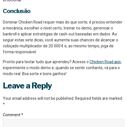
emocional.
Conclusão
Dominar Chicken Road requer mais do que sorte; é preciso entender
a mecânica, escolher o nível certo, treinar no demo, gerenciar o
bankroll e aplicar estratégias de cash‑out baseadas em dados. Ao
seguir estas sete dicas, você aumenta suas chances de alcançar o
cobiçado multiplicador de 20.000 € e, ao mesmo tempo, joga de
forma responsável.
Pronto para testar tudo que aprendeu? Acesse o
Chicken Road app
,
experimente o modo demo e, quando se sentir confiante, vá para o
modo real. Boa sorte e bons ganhos!
Leave a Reply
Your email address will not be published.
Required fields are marked
*
Comment
*