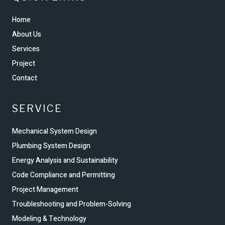
Home
About Us
Services
Project
Contact
SERVICE
Mechanical System Design
Plumbing System Design
Energy Analysis and Sustainability
Code Compliance and Permitting
Project Management
Troubleshooting and Problem-Solving
Modeling & Technology