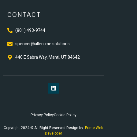
CONTACT
(801) 493-9744
spencer@allen-me.solutions
440 E Sabra Way, Manti, UT 84642
Privacy Policy
Cookie Policy
Copyright 2024 © All Right Reserved Design by
Prime Web
Developer