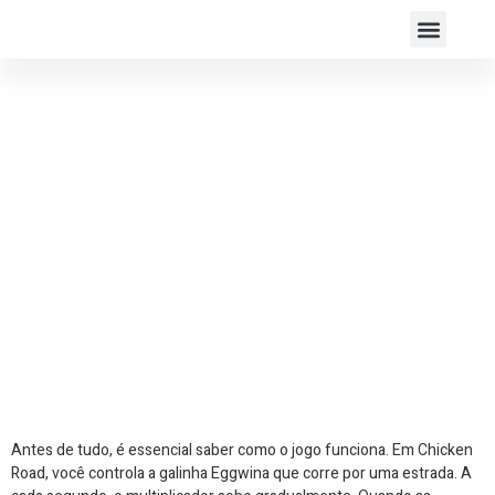
About Us
Contact Us
7 Estratégias Infalíveis
para Maximizar Seus
Ganhos no Chicken
Road
7 Estratégias Infalíveis
para Maximizar Seus
Ganhos no Chicken
Road
Antes de tudo, é essencial saber como o jogo funciona. Em Chicken
Road, você controla a galinha Eggwina que corre por uma estrada. A