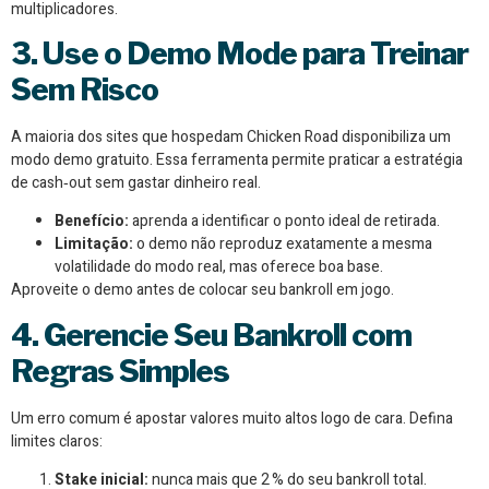
multiplicadores.
3. Use o Demo Mode para Treinar
Sem Risco
A maioria dos sites que hospedam Chicken Road disponibiliza um
modo demo gratuito. Essa ferramenta permite praticar a estratégia
de cash‑out sem gastar dinheiro real.
Benefício:
aprenda a identificar o ponto ideal de retirada.
Limitação:
o demo não reproduz exatamente a mesma
volatilidade do modo real, mas oferece boa base.
Aproveite o demo antes de colocar seu bankroll em jogo.
4. Gerencie Seu Bankroll com
Regras Simples
Um erro comum é apostar valores muito altos logo de cara. Defina
limites claros:
Stake inicial:
nunca mais que 2 % do seu bankroll total.