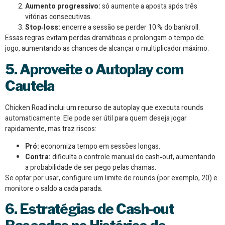
Aumento progressivo:
só aumente a aposta após três
vitórias consecutivas.
Stop‑loss:
encerre a sessão se perder 10 % do bankroll.
Essas regras evitam perdas dramáticas e prolongam o tempo de
jogo, aumentando as chances de alcançar o multiplicador máximo.
5. Aproveite o Autoplay com
Cautela
Chicken Road inclui um recurso de autoplay que executa rounds
automaticamente. Ele pode ser útil para quem deseja jogar
rapidamente, mas traz riscos:
Pró:
economiza tempo em sessões longas.
Contra:
dificulta o controle manual do cash‑out, aumentando
a probabilidade de ser pego pelas chamas.
Se optar por usar, configure um limite de rounds (por exemplo, 20) e
monitore o saldo a cada parada.
6. Estratégias de Cash‑out